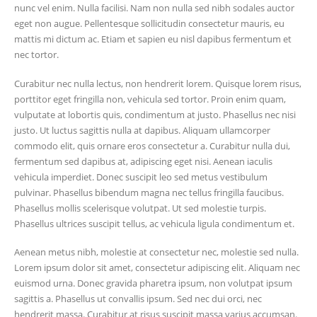
nunc vel enim. Nulla facilisi. Nam non nulla sed nibh sodales auctor
eget non augue. Pellentesque sollicitudin consectetur mauris, eu
mattis mi dictum ac. Etiam et sapien eu nisl dapibus fermentum et
nec tortor.
Curabitur nec nulla lectus, non hendrerit lorem. Quisque lorem risus,
porttitor eget fringilla non, vehicula sed tortor. Proin enim quam,
vulputate at lobortis quis, condimentum at justo. Phasellus nec nisi
justo. Ut luctus sagittis nulla at dapibus. Aliquam ullamcorper
commodo elit, quis ornare eros consectetur a. Curabitur nulla dui,
fermentum sed dapibus at, adipiscing eget nisi. Aenean iaculis
vehicula imperdiet. Donec suscipit leo sed metus vestibulum
pulvinar. Phasellus bibendum magna nec tellus fringilla faucibus.
Phasellus mollis scelerisque volutpat. Ut sed molestie turpis.
Phasellus ultrices suscipit tellus, ac vehicula ligula condimentum et.
Aenean metus nibh, molestie at consectetur nec, molestie sed nulla.
Lorem ipsum dolor sit amet, consectetur adipiscing elit. Aliquam nec
euismod urna. Donec gravida pharetra ipsum, non volutpat ipsum
sagittis a. Phasellus ut convallis ipsum. Sed nec dui orci, nec
hendrerit massa. Curabitur at risus suscipit massa varius accumsan.