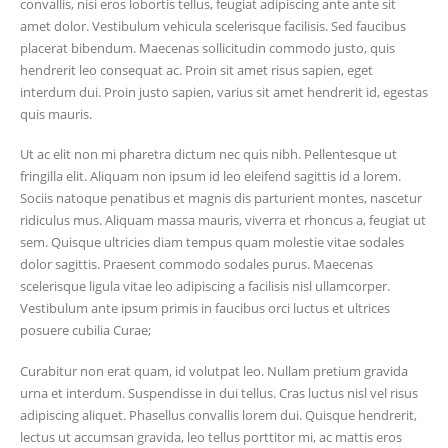
convallis, nisi eros lobortis tellus, feugiat adipiscing ante ante sit
amet dolor. Vestibulum vehicula scelerisque facilisis. Sed faucibus
placerat bibendum. Maecenas sollicitudin commodo justo, quis
hendrerit leo consequat ac. Proin sit amet risus sapien, eget
interdum dui. Proin justo sapien, varius sit amet hendrerit id, egestas
quis mauris.
Ut ac elit non mi pharetra dictum nec quis nibh. Pellentesque ut
fringilla elit. Aliquam non ipsum id leo eleifend sagittis id a lorem.
Sociis natoque penatibus et magnis dis parturient montes, nascetur
ridiculus mus. Aliquam massa mauris, viverra et rhoncus a, feugiat ut
sem. Quisque ultricies diam tempus quam molestie vitae sodales
dolor sagittis. Praesent commodo sodales purus. Maecenas
scelerisque ligula vitae leo adipiscing a facilisis nisl ullamcorper.
Vestibulum ante ipsum primis in faucibus orci luctus et ultrices
posuere cubilia Curae;
Curabitur non erat quam, id volutpat leo. Nullam pretium gravida
urna et interdum. Suspendisse in dui tellus. Cras luctus nisl vel risus
adipiscing aliquet. Phasellus convallis lorem dui. Quisque hendrerit,
lectus ut accumsan gravida, leo tellus porttitor mi, ac mattis eros